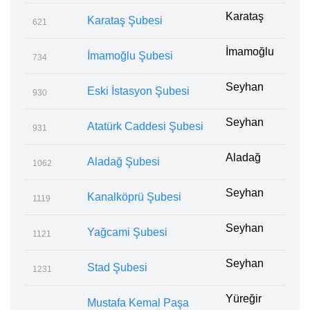
Karataş
Karataş Şubesi
621
İmamoğlu
İmamoğlu Şubesi
734
Seyhan
Eski İstasyon Şubesi
930
Seyhan
Atatürk Caddesi Şubesi
931
Aladağ
Aladağ Şubesi
1062
Seyhan
Kanalköprü Şubesi
1119
Seyhan
Yağcami Şubesi
1121
Seyhan
Stad Şubesi
1231
Yüreğir
Mustafa Kemal Paşa