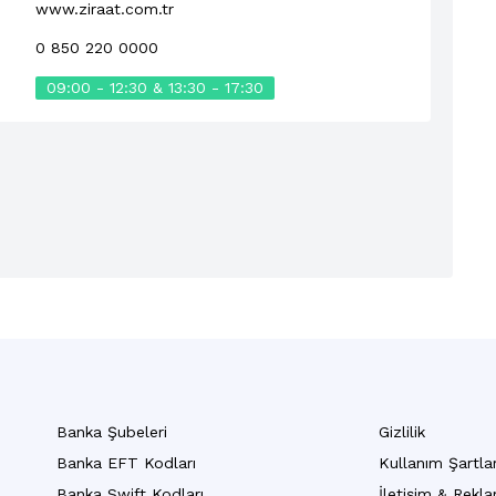
www.ziraat.com.tr
0 850 220 0000
09:00 - 12:30 & 13:30 - 17:30
Banka Şubeleri
Gizlilik
Banka EFT Kodları
Kullanım Şartlar
Banka Swift Kodları
İletişim & Rekl