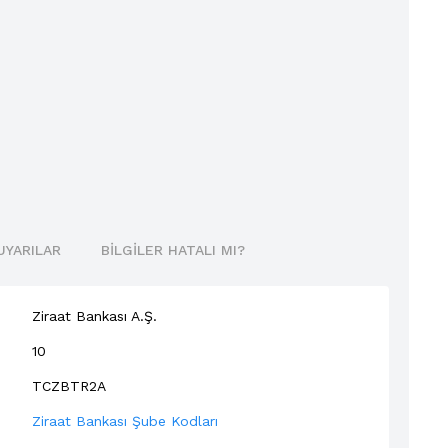
UYARILAR
BILGILER HATALI MI?
Ziraat Bankası A.Ş.
10
TCZBTR2A
Ziraat Bankası Şube Kodları