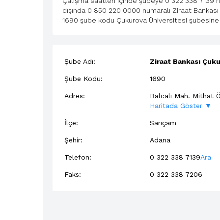
Çalışma saatleri içinde şubeye 0 322 338 7139 nu
dışında 0 850 220 0000 numaralı Ziraat Bankası 
1690 şube kodu Çukurova Üniversitesi şubesine a
Şube Adı:
Ziraat Bankası Çuku
Şube Kodu:
1690
Adres:
Balcalı Mah. Mithat 
Haritada Göster ▼
İlçe:
Sarıçam
Şehir:
Adana
Telefon:
0 322 338 7139
Ara
Faks:
0 322 338 7206