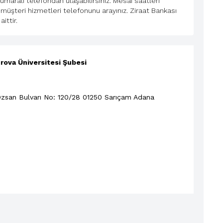
maralı telefondan ulaşabilirsiniz. Mesai saatleri
müşteri hizmetleri telefonunu arayınız. Ziraat Bankası
ittir.
rova Üniversitesi Şubesi
Özsan Bulvarı No: 120/28 01250
Sarıçam
Adana