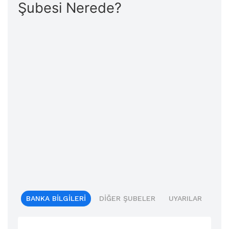
Şubesi Nerede?
BANKA BILGILERI
DIĞER ŞUBELER
UYARILAR
BIL