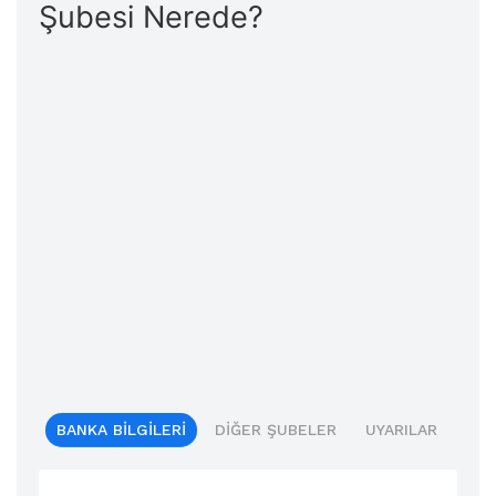
Şubesi Nerede?
BANKA BILGILERI
DIĞER ŞUBELER
UYARILAR
BIL