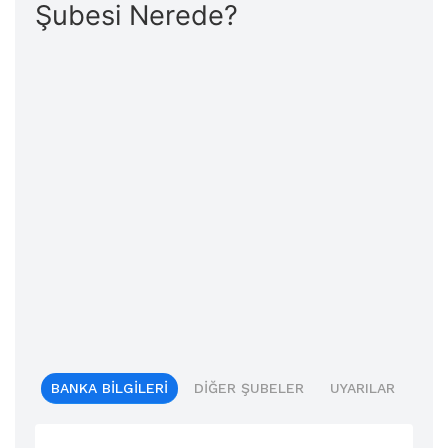
Şubesi Nerede?
BANKA BILGILERI
DIĞER ŞUBELER
UYARILAR
BIL