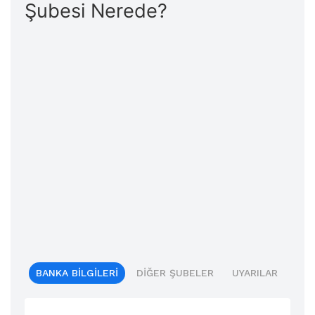
Şubesi Nerede?
BANKA BILGILERI
DIĞER ŞUBELER
UYARILAR
BIL