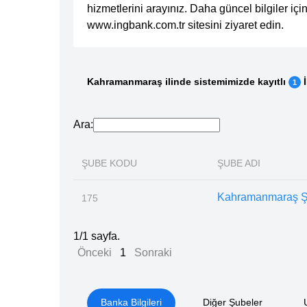
hizmetlerini arayınız. Daha güncel bilgiler iç
www.ingbank.com.tr sitesini ziyaret edin.
Kahramanmaraş ilinde sistemimizde kayıtlı
İ
1
Ara:
ŞUBE KODU
ŞUBE ADI
Kahramanmaraş Ş
175
1/1 sayfa.
Önceki
1
Sonraki
Banka Bilgileri
Diğer Şubeler