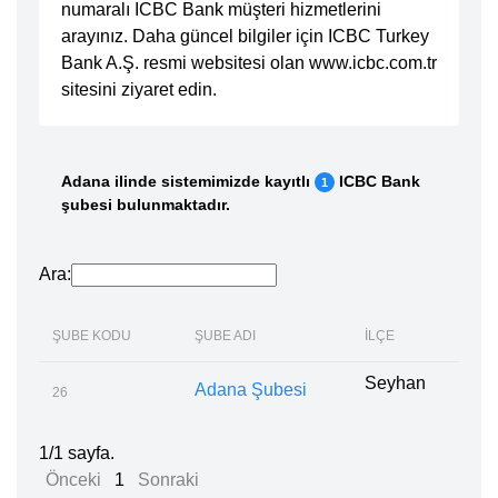
numaralı ICBC Bank müşteri hizmetlerini
arayınız. Daha güncel bilgiler için ICBC Turkey
Bank A.Ş. resmi websitesi olan www.icbc.com.tr
sitesini ziyaret edin.
Adana ilinde sistemimizde kayıtlı
ICBC Bank
1
şubesi bulunmaktadır.
Ara:
ŞUBE KODU
ŞUBE ADI
İLÇE
Seyhan
Adana Şubesi
26
1/1 sayfa.
Önceki
1
Sonraki