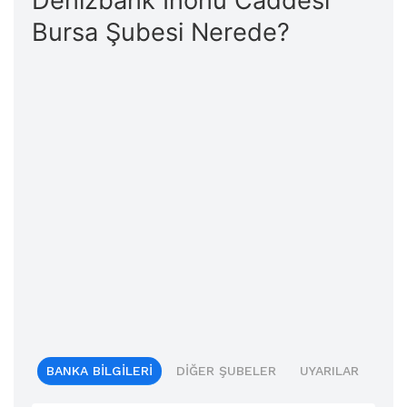
Denizbank İnönü Caddesi
Bursa Şubesi Nerede?
BANKA BILGILERI
DIĞER ŞUBELER
UYARILAR
BIL