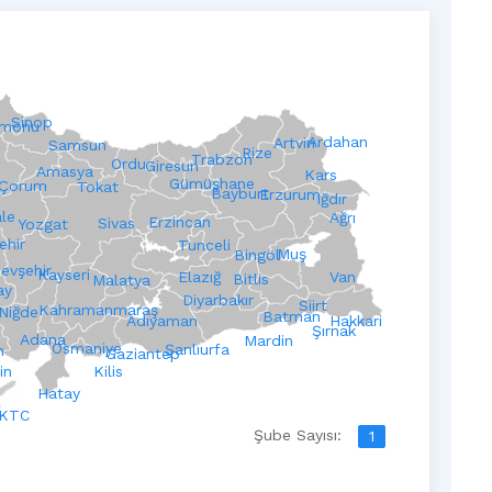
Sinop
amonu
Ardahan
Artvin
Samsun
Rize
Trabzon
Ordu
Giresun
Amasya
Kars
Gümüşhane
Çorum
Tokat
Bayburt
Erzurum
Iğdır
ale
Ağrı
Erzincan
Sivas
Yozgat
ehir
Tunceli
Muş
Bingöl
evşehir
Kayseri
Elazığ
Van
Bitlis
Malatya
ay
Diyarbakır
Siirt
Kahramanmaraş
Niğde
Batman
Adıyaman
Hakkari
Şırnak
Adana
Mardin
Osmaniye
Şanlıurfa
n
Gaziantep
in
Kilis
Hatay
KTC
Şube Sayısı:
1