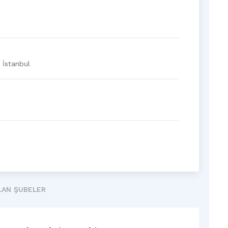
 İstanbul
ILAN ŞUBELER