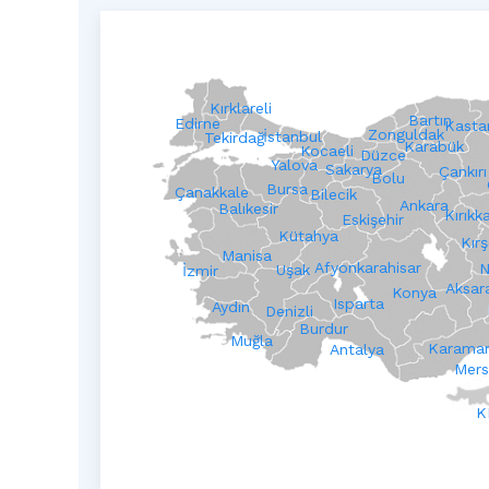
Kırklareli
Bartın
Edirne
Kast
Zonguldak
İstanbul
Tekirdağ
Karabük
Kocaeli
Düzce
Yalova
Sakarya
Çankırı
Bolu
Bursa
Çanakkale
Bilecik
Ankara
Balıkesir
Kırıkk
Eskişehir
Kütahya
Kırş
Manisa
Afyonkarahisar
N
Uşak
İzmir
Aksar
Konya
Isparta
Aydın
Denizli
Burdur
Muğla
Karama
Antalya
Mers
K