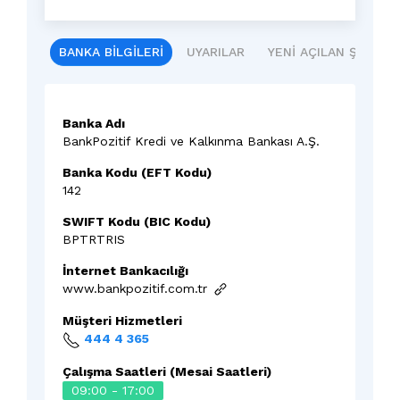
BANKA BILGILERI
UYARILAR
YENI AÇILAN ŞUBELE
Banka Adı
BankPozitif Kredi ve Kalkınma Bankası A.Ş.
Banka Kodu (EFT Kodu)
142
SWIFT Kodu (BIC Kodu)
BPTRTRIS
İnternet Bankacılığı
www.bankpozitif.com.tr
Müşteri Hizmetleri
444 4 365
Çalışma Saatleri (Mesai Saatleri)
09:00 - 17:00