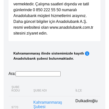
vermektedir. Çalışma saatleri dışında ve tatil
günlerinde 0 850 222 55 50 numaralı
Anadolubank müşteri hizmetlerini arayınız.
Daha güncel bilgiler için Anadolubank A.Ş.
resmi websitesi olan www.anadolubank.com.tr
sitesini ziyaret edin.
Kahramanmaraş ilinde sistemimizde kayıtlı
1
Anadolubank şubesi bulunmaktadır.
Ara:
ŞUBE
KODU
ŞUBE ADI
İLÇE
Dulkadiroğlu
Kahramanmaraş
Şubesi
9770